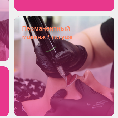
Перманентный
макияж / татуаж