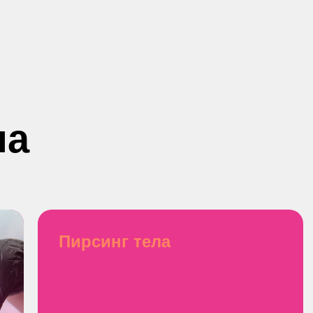
на
Пирсинг тела