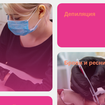
Депиляция
Брови и ресн