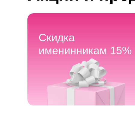
Скидка
именинникам 15%